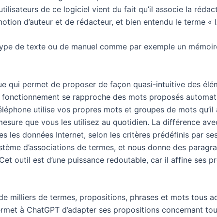
ilisateurs de ce logiciel vient du fait qu’il associe la réda
la notion d’auteur et de rédacteur, et bien entendu le terme « 
type de texte ou de manuel comme par exemple un mémoire d
ue qui permet de proposer de façon quasi-intuitive des él
, son fonctionnement se rapproche des mots proposés autom
léphone utilise vos propres mots et groupes de mots qu’il 
mesure que vous les utilisez au quotidien. La différence 
utes les données Internet, selon les critères prédéfinis par s
système d’associations de termes, et nous donne des paragr
 Cet outil est d’une puissance redoutable, car il affine ses p
e milliers de termes, propositions, phrases et mots tous ac
permet à ChatGPT d’adapter ses propositions concernant tous