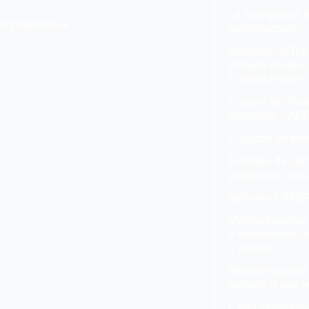
Le Full speech e
ing numérique
contemporain
Geopolitical Tra
Decline of Frenc
Foreign Powers
Dossier de Gesti
(formation CAF
Ebauche de thè
Exemple de part
portant sur l’as
Mémoire CAFERU
Mémoire portant 
d’évènements da
« globale ».
Mémoire portant
annuels d’une en
L’Art Contempor