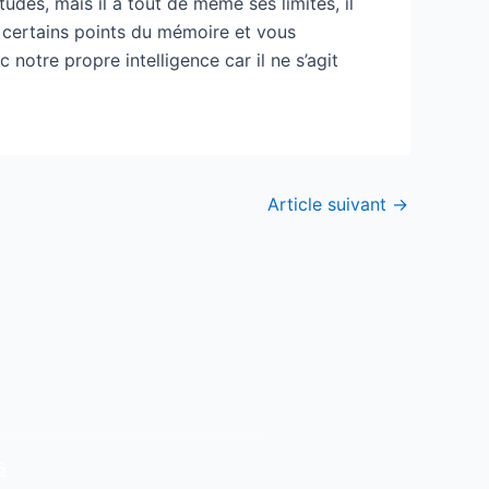
udes, mais il a tout de même ses limites, il
ur certains points du mémoire et vous
notre propre intelligence car il ne s’agit
Article suivant
→
s