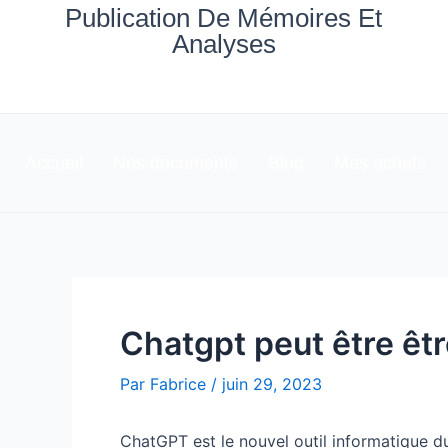
Aller
Navigation
Publication De Mémoires Et
au
des
Analyses
contenu
articles
Accueil
Nos documents
Blog
Mes achats
Chatgpt peut être êtr
Par
Fabrice
/
juin 29, 2023
ChatGPT est le nouvel outil informatique d