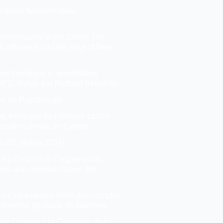
t droits fondamentaux
nsformations in the Sahel: The
h Influence and the Rise of New
on logistique et immobilière
DES) rédigé par Richard Bénamou
se en Psychologie
ie théorique de mémoire cafdes
sociation Simon de Cyrène
IS (février 2024)
sur l’impact de l’organisation
ns une communication dite
 sur un examen limité des comptes
treprise générale de bâtiment.
ain Chinois à la Conquête de la