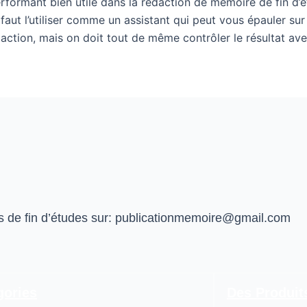
rformant bien utile dans la rédaction de mémoire de fin d’ét
l faut l’utiliser comme un assistant qui peut vous épauler s
tion, mais on doit tout de même contrôler le résultat avec 
de fin d’études sur:
publicationmemoire@gmail.com
gories
Des Produit