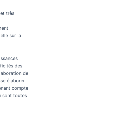
et très
ment
lle sur la
aissances
ficités des
élaboration de
se élaborer
tenant compte
i sont toutes