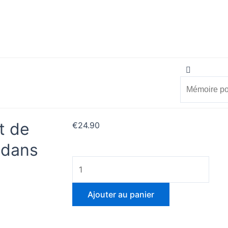
Search
Search
vérifier
Mon compte
t de
€
24.90
 dans
quantité
de
Mémoire
Ajouter au panier
portant
sur