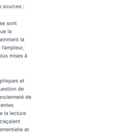
 sources :
yse sont
que la
tamment la
l’ampleur,
plus mises à
aphiques et
uestion de
’ancienneté de
rentes
e la lecture
traçaient
mentielle et