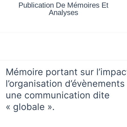
Aller
Publication De Mémoires Et
au
Analyses
contenu
Accueil
Nos documents
Blog
Mes achats
Mémoire portant sur l’impac
l’organisation d’évènements
une communication dite
« globale ».