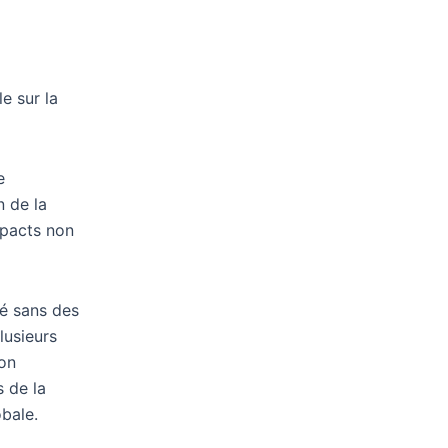
e sur la
e
n de la
mpacts non
ré sans des
lusieurs
on
s de la
obale.