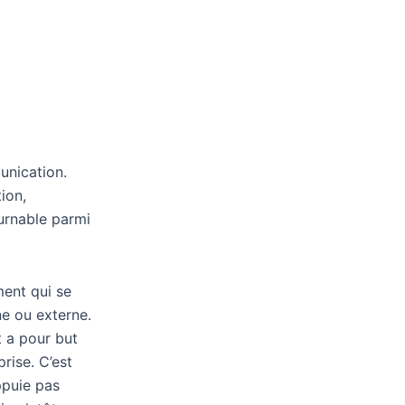
l'impact
de
l'organisation
d'évènements
dans
une
communication
dite
unication.
"globale".
ion,
urnable parmi
ment qui se
ne ou externe.
t a pour but
rise. C’est
ppuie pas