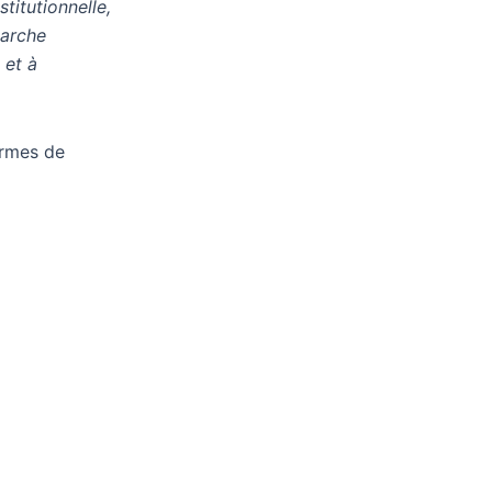
titutionnelle,
marche
 et à
ormes de