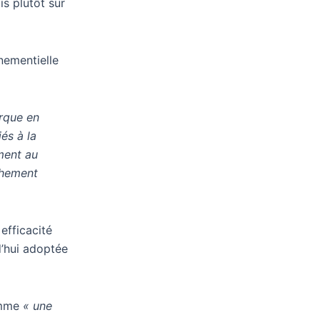
s plutôt sur
nementielle
rque en
és à la
ment au
chement
efficacité
d’hui adoptée
comme
« une