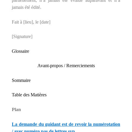
partiellement, n’a jamais été évalué auparavant et n’a
jamais été édité.
Fait à [lieu], le [date]
[Signature]
Glossaire
Avant-propos / Remerciements
Sommaire
Table des Matières
Plan
La demande du guidant est de revoir la numérotation
/ avec numéro pas de lettres svp…