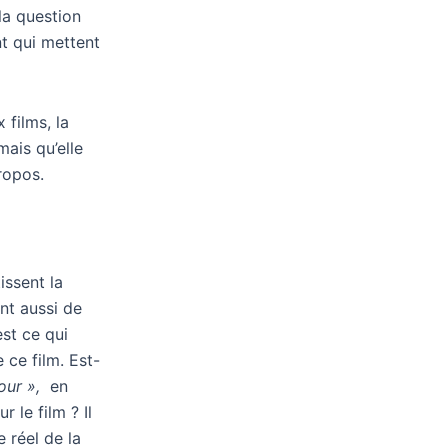
la question
t qui mettent
films, la
mais qu’elle
ropos.
issent la
nt aussi de
est ce qui
 ce film. Est-
our »,
en
 le film ? Il
 réel de la