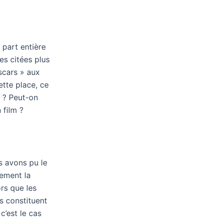
 part entière
es citées plus
scars » aux
ette place, ce
 ? Peut-on
 film ?
s avons pu le
lement la
rs que les
s constituent
’est le cas