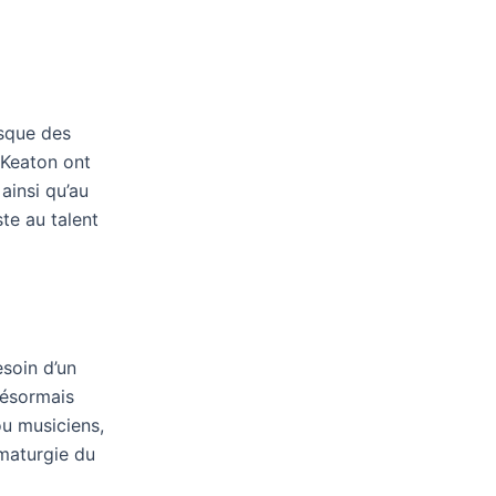
isque des
 Keaton ont
ainsi qu’au
te au talent
esoin d’un
désormais
ou musiciens,
amaturgie du