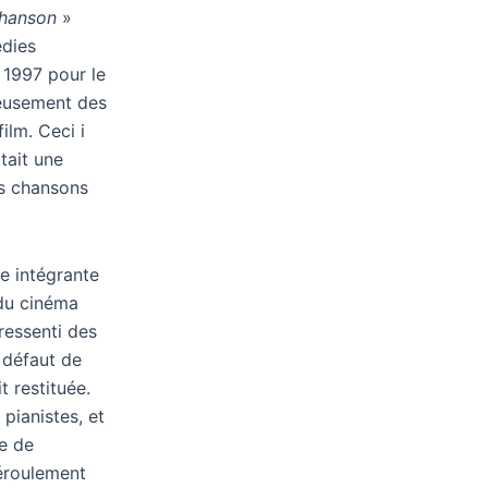
chanson
»
édies
 1997 pour le
cieusement des
lm. Ceci i
tait une
es chansons
ie intégrante
 du cinéma
ressenti des
 défaut de
t restituée.
 pianistes, et
le de
déroulement