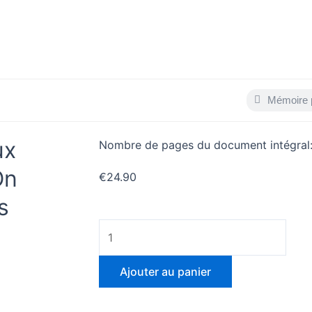
Search
Search
vérifier
Mon compte
ux
Nombre de pages du document intégral
On
€
24.90
s
quantité
de
Analyse
Ajouter au panier
comparative
de