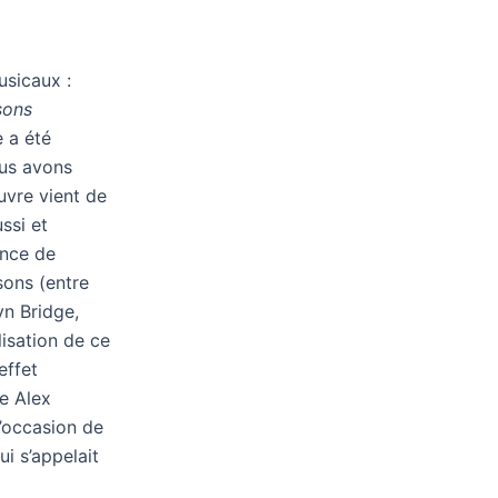
deux
films
musicaux
sicaux :
français
sons
:
 a été
«
ous avons
On
uvre vient de
connaît
ssi et
la
ance de
chanson
sons (entre
»
yn Bridge,
et
lisation de ce
«
effet
Les
e Alex
chansons
l’occasion de
d’amour
i s’appelait
»