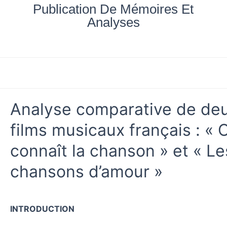
Aller
Publication De Mémoires Et
au
Analyses
contenu
Accueil
Nos documents
Blog
Mes achats
Analyse comparative de de
films musicaux français : « 
connaît la chanson » et « Le
chansons d’amour »
INTRODUCTION