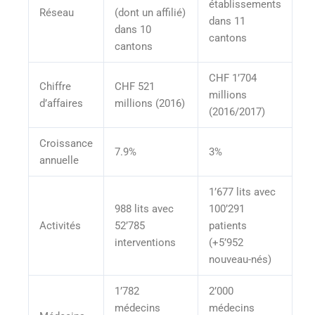
établissements
Réseau
(dont un affilié)
dans 11
dans 10
cantons
cantons
CHF 1’704
Chiffre
CHF 521
millions
d’affaires
millions (2016)
(2016/2017)
Croissance
7.9%
3%
annuelle
1’677 lits avec
988 lits avec
100’291
Activités
52’785
patients
interventions
(+5’952
nouveau-nés)
1’782
2’000
médecins
médecins