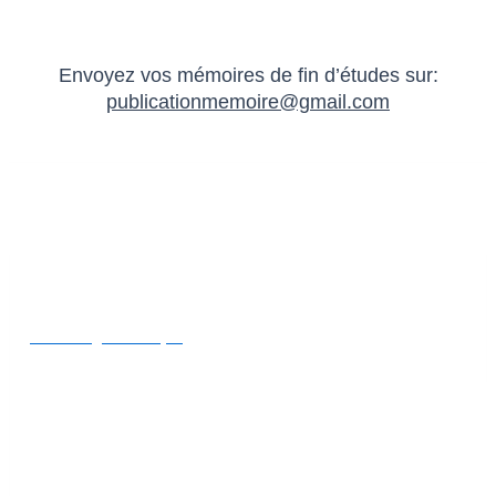
Envoyez vos mémoires de fin d’études sur:
publicationmemoire@gmail.com
Catégories
marketing numérique
Des Produits
Le Full speech et droits fondamentaux contemporain