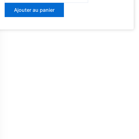
Didactique
Ajouter au panier
du
plurilinguisme
à
Chypre