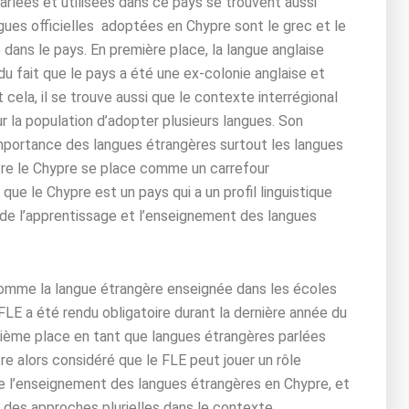
arlées et utilisées dans ce pays se trouvent aussi
ngues officielles adoptées en Chypre sont le grec et le
 dans le pays. En première place, la langue anglaise
du fait que le pays a été une ex-colonie anglaise et
t cela, il se trouve aussi que le contexte interrégional
 la population d’adopter plusieurs langues. Son
mportance des langues étrangères surtout les langues
utre le Chypre se place comme un carrefour
 que le Chypre est un pays qui a un profil linguistique
de l’apprentissage et l’enseignement des langues
comme la langue étrangère enseignée dans les écoles
 FLE a été rendu obligatoire durant la dernière année du
euxième place en tant que langues étrangères parlées
tre alors considéré que le FLE peut jouer un rôle
e l’enseignement des langues étrangères en Chypre, et
 des approches plurielles dans le contexte