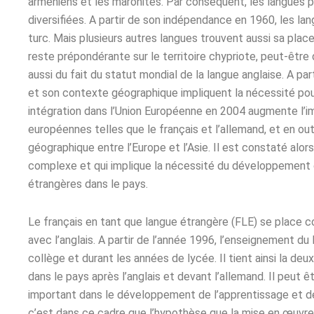
arméniens et les maronites. Par conséquent, les langues p
diversifiées. A partir de son indépendance en 1960, les la
turc. Mais plusieurs autres langues trouvent aussi sa place
reste prépondérante sur le territoire chypriote, peut-être 
aussi du fait du statut mondial de la langue anglaise. A par
et son contexte géographique impliquent la nécessité pour
intégration dans l’Union Européenne en 2004 augmente l’i
européennes telles que le français et l’allemand, et en o
géographique entre l’Europe et l’Asie. Il est constaté alors
complexe et qui implique la nécessité du développement 
étrangères dans le pays.
Le français en tant que langue étrangère (FLE) se place 
avec l’anglais. A partir de l’année 1996, l’enseignement du
collège et durant les années de lycée. Il tient ainsi la d
dans le pays après l’anglais et devant l’allemand. Il peut ê
important dans le développement de l’apprentissage et d
c’est dans ce cadre que l’hypothèse que la mise en œuvre