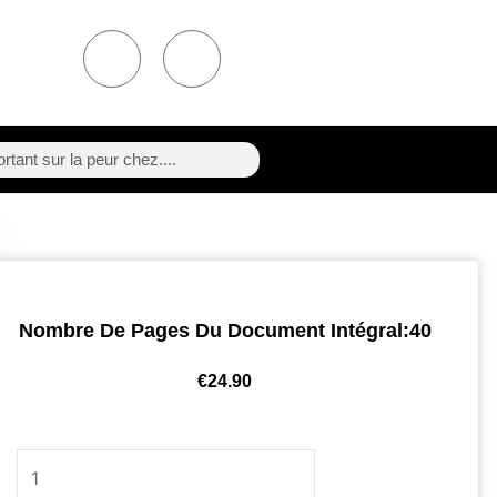
F
T
a
w
c
i
e
t
b
t
o
e
Nombre De Pages Du Document Intégral:40
o
r
€
24.90
k
quantité
de