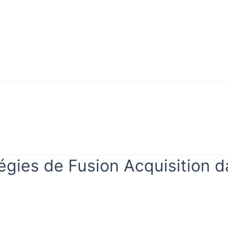
Mon
rifier
compte
vérifier
Mon compte
tégies de Fusion Acquisition d