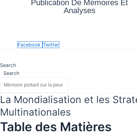
Publication De Mémoires Et
Aller
quantité
Analyses
au
de
contenu
La
Mondialisation
Nos
Mes
Accueil
Blog
vé
et
documents
achats
les
Facebook
Twitter
Stratégies
Accueil
Nos documents
Blog
Mes achats
de
Search
Fusion
Search
Acquisition
dans
les
La Mondialisation et les Stra
Entreprises
Multinationales
Multinationales
Table des Matières