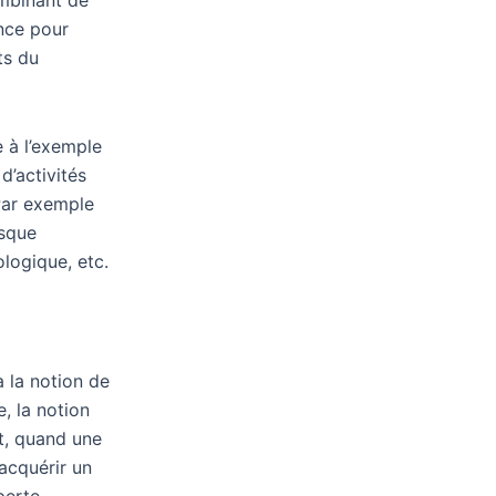
ence pour
ts du
 à l’exemple
d’activités
 Par exemple
isque
logique, etc.
 la notion de
, la notion
it, quand une
acquérir un
perte.