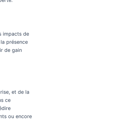
les impacts de
 la présence
ir de gain
ise, et de la
ns ce
édire
ents ou encore