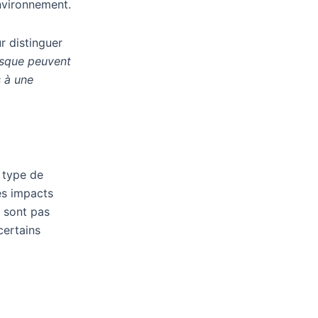
environnement.
r distinguer
isque peuvent
 à une
 type de
es impacts
e sont pas
certains