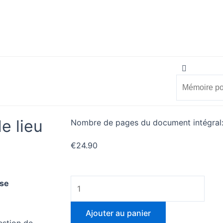
Search
Search
vérifier
Mon compte
e lieu
Nombre de pages du document intégral
€
24.90
quantité
ise
de
La
Ajouter au panier
notion
estion de