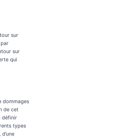
tour sur
 par
etour sur
erte qui
 de dommages
on de cet
définir
érents types
, d’une