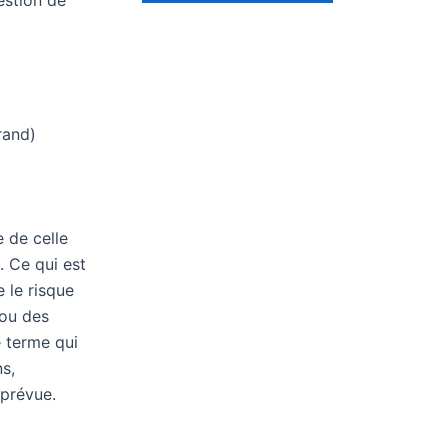
de
risque
et
état
de
rand)
lieu
de
l’entreprise
Tartempion
e de celle
. Ce qui est
 le risque
 ou des
e terme qui
ns,
mprévue.