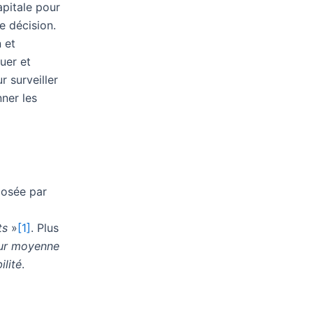
apitale pour
de décision.
 et
luer et
r surveiller
ner les
posée par
ts
»
[1]
. Plus
ur moyenne
lité
.