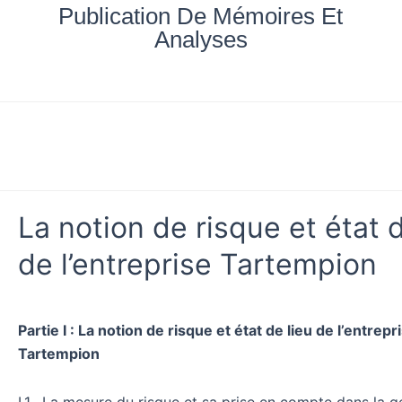
Aller
Publication De Mémoires Et
au
Analyses
contenu
Accueil
Nos documents
Blog
Mes achats
La notion de risque et état d
de l’entreprise Tartempion
Partie I : La notion de risque et état de lieu de l’entrepr
Tartempion
I.1. La mesure du risque et sa prise en compte dans la g