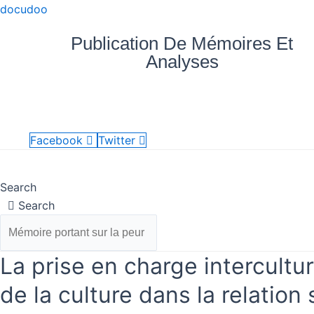
Aller
quantité
docudoo
au
de
Publication De Mémoires Et
contenu
La
Analyses
prise
en
charge
Nos
Mes
Accueil
Blog
vé
interculturelle
documents
achats
des
Facebook
Twitter
patients
Accueil
Nos documents
Blog
Mes achats
atteints
Search
de
Search
schizophrénie
:
l'importance
La prise en charge intercultur
de
la
de la culture dans la relatio
culture