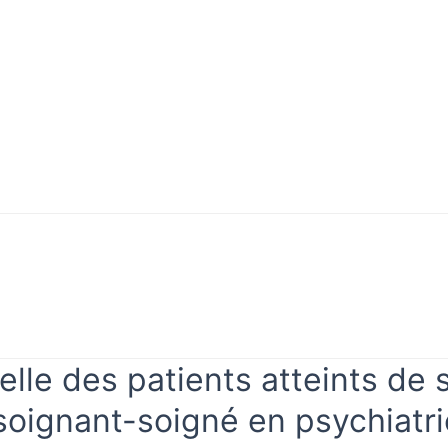
Mon
rifier
compte
vérifier
Mon compte
elle des patients atteints de 
n soignant-soigné en psychiatr