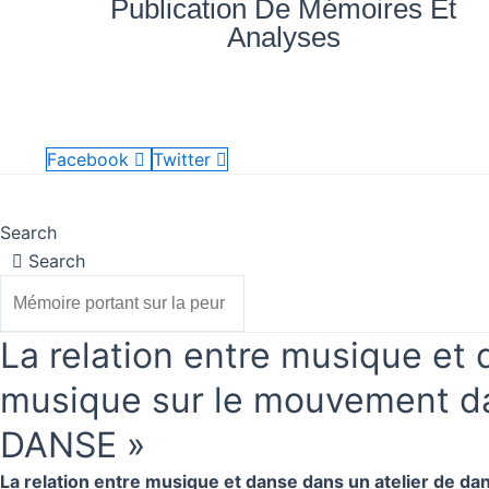
Publication De Mémoires Et
Aller
quantité
Analyses
au
de
contenu
La
relation
Nos
Mes
Accueil
Blog
vé
entre
documents
achats
musique
Facebook
Twitter
et
Accueil
Nos documents
Blog
Mes achats
danse
Search
dans
Search
un
atelier
de
La relation entre musique et 
danse
thérapie
musique sur le mouvement 
L'influence
DANSE »
de
la
La relation entre musique et danse dans un atelier de da