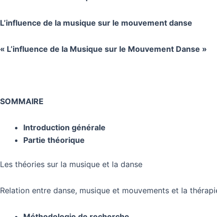
musique
sur
L’influence de la musique sur le mouvement danse
le
mouvement
« L’influence de la Musique sur le Mouvement Danse »
danse
«
L’INFLUENCE
DE
SOMMAIRE
LA
MUSIQUE
Introduction générale
SUR
Partie théorique
LE
MOUVEMENT
Les théories sur la musique et la danse
DANSE
»
Relation entre danse, musique et mouvements et la thérapi
Méthodologie de recherche