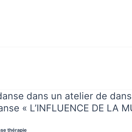
Mon
rifier
compte
vérifier
Mon compte
danse dans un atelier de danse
danse « L’INFLUENCE DE LA
nse thérapie