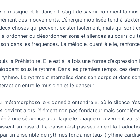
e la musique et la danse. Il s’agit de savoir comment la mus
ément des mouvements. L’énergie mobilisée tend à s’extério
 deux choses qui peuvent exister isolément, mais qui sont 
 et à ordonner ou désordonner sons et silences au cours du 
son dans les fréquences. La mélodie, quant à elle, renforce
s la Préhistoire. Elle est à la fois une forme d’expression 
eloppent sous le rythme. Dans les premiers temps, ces dernier
 le rythme. Le rythme s’internalise dans son corps et dans 
eraction entre le musicien et le danseur.
 métamorphose le « donné à entendre », où le silence n’est
 et devient alors l’élément non pas fondateur mais complém
 fixée à une séquence pour laquelle chaque mouvement va s’
naissent au hasard. La danse n’est pas seulement la traduc
i par un ensemble de rythmes fondamentaux (rythme cardiaqu