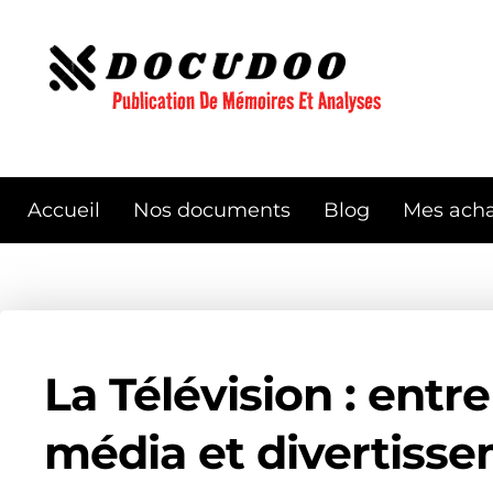
Aller
au
contenu
Publication De Mémoires Et Analyses
Accueil
Nos documents
Blog
Mes acha
La Télévision : entr
média et divertiss