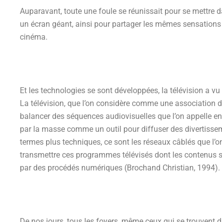
Auparavant, toute une foule se réunissait pour se mettre d
un écran géant, ainsi pour partager les mêmes sensations e
cinéma.
Et les technologies se sont développées, la télévision a vu 
La télévision, que l’on considère comme une association d
balancer des séquences audiovisuelles que l’on appelle en
par la masse comme un outil pour diffuser des divertissem
termes plus techniques, ce sont les réseaux câblés que l’on
transmettre ces programmes télévisés dont les contenus s
par des procédés numériques (Brochand Christian, 1994).
De nos jours, tous les foyers, même ceux qui se trouvent 