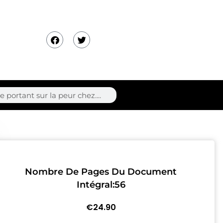
F
T
a
w
c
i
e
t
b
t
o
e
o
r
k
Nombre De Pages Du Document
Intégral:56
€
24.90