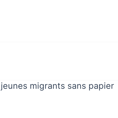
Mon
rifier
compte
vérifier
Mon compte
s jeunes migrants sans papier