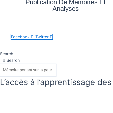
Publication De Mémoires Et
Aller
quantité
Analyses
au
de
contenu
L’accès
à
Nos
Mes
Accueil
Blog
vé
l’apprentissage
documents
achats
des
Facebook
Twitter
jeunes
Accueil
Nos documents
Blog
Mes achats
migrants
Search
sans
Search
papier
L’accès à l’apprentissage de