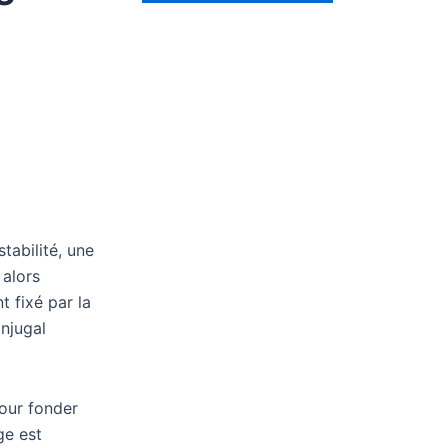
de
la
rupture
du
couple
tabilité, une
 alors
t fixé par la
njugal
pour fonder
ge est