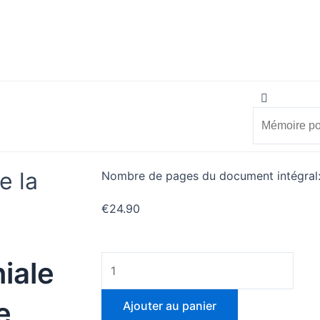
Search
Search
vérifier
Mon compte
e la
Nombre de pages du document intégral
€
24.90
quantité
niale
de
L'anticipation
e
Ajouter au panier
patrimoniale