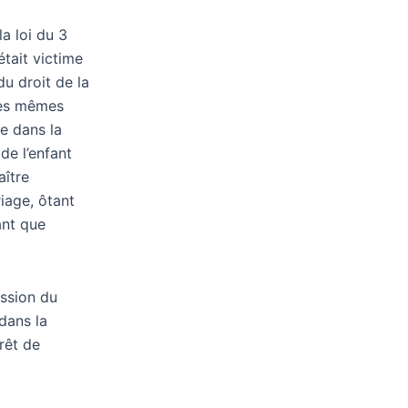
la loi du 3
était victime
u droit de la
 les mêmes
re dans la
de l’enfant
aître
iage, ôtant
ant que
ission du
 dans la
rêt de