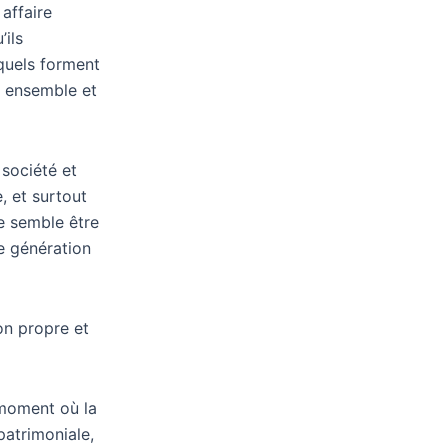
 affaire
’ils
quels forment
t ensemble et
 société et
, et surtout
le semble être
e génération
on propre et
 moment où la
patrimoniale,