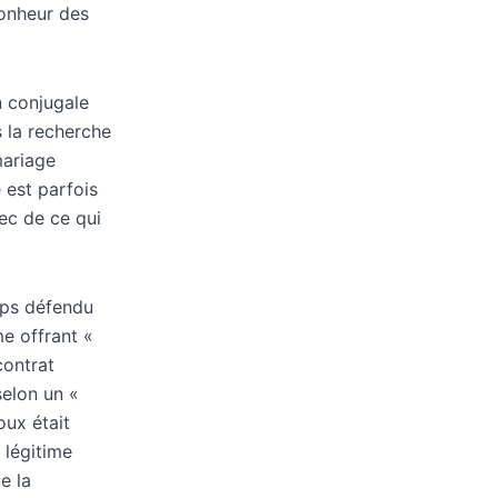
bonheur des
on conjugale
s la recherche
mariage
 est parfois
ec de ce qui
mps défendu
me offrant «
contrat
selon un «
oux était
 légitime
e la