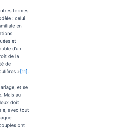
autres formes
dèle : celui
amiliale en
ations
nuées et
ouble d’un
oit de la
té de
culières »
[11]
.
ariage, et se
e. Mais au-
deux doit
le, avec tout
chaque
 couples ont