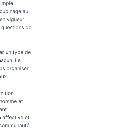
simple
oncubinage au
 en vigueur
s questions de
ser un type de
hacun. Le
mps organiser
aux.
nition
n homme et
ant
 affective et
le communauté