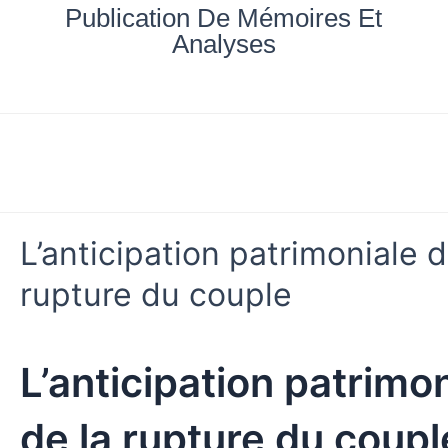
Aller
Publication De Mémoires Et
au
Analyses
contenu
Accueil
Nos documents
Blog
Mes achats
L’anticipation patrimoniale d
rupture du couple
L’anticipation patrimo
de la rupture du coupl