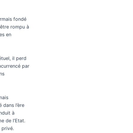
ormais fondé
t être rompu à
es en
uel, il perd
ncurrencé par
ins
mais
é dans l’ère
nduit à
e de l’Etat.
 privé.