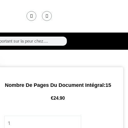
F
T
a
w
c
i
e
t
b
t
o
e
o
r
k
Nombre De Pages Du Document Intégral:15
€
24.90
quantité
de