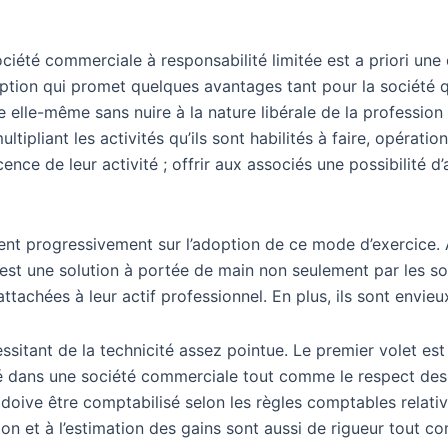
ociété commerciale à responsabilité limitée est a priori un
option qui promet quelques avantages tant pour la société 
ne elle-même sans nuire à la nature libérale de la profession
tipliant les activités qu’ils sont habilités à faire, opératio
scence de leur activité ; offrir aux associés une possibilité d
hent progressivement sur l’adoption de ce mode d’exercice.
u est une solution à portée de main non seulement par les so
ttachées à leur actif professionnel. En plus, ils sont envieu
tant de la technicité assez pointue. Le premier volet est j
ocié dans une société commerciale tout comme le respect des
 doive être comptabilisé selon les règles comptables relativ
ation et à l’estimation des gains sont aussi de rigueur to