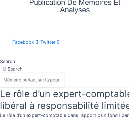
Publication De Mémoires Et
Aller
quantité
Analyses
au
de
contenu
Le
rôle
Nos
Mes
Accueil
Blog
vé
d’un
documents
achats
expert-
Facebook
Twitter
comptable
Accueil
Nos documents
Blog
Mes achats
dans
Search
l’apport
Search
d’un
fond
libéral
Le rôle d’un expert-comptable
à
une
libéral à responsabilité limit
société
Le rôle d’un expert-comptable dans l’apport d’un fond libéra
d’exercice
libéral