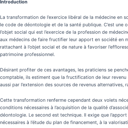
Introduction
à
responsabilité
limitée
La transformation de l’exercice libéral de la médecine en s
:
le code de déontologie et de la santé publique. C’est une 
le
l’objet social qui est l’exercice de la profession de médeci
cas
aux médecins de faire fructifier leur apport en société en mul
d’un
rattachant à l’objet social et de nature à favoriser l’efflore
médecin
patrimoine professionnel.
généraliste
Désirant profiter de ces avantages, les praticiens se penc
comptable, ils estiment que la fructification de leur reven
aussi par l’extension des sources de revenus alternatives, ra
Cette transformation renferme cependant deux volets nécessi
conditions nécessaires à l’acquisition de la qualité d’ass
déontologie. Le second est technique. Il exige que l’apport
nécessaires à l’étude du plan de financement, à la valoris