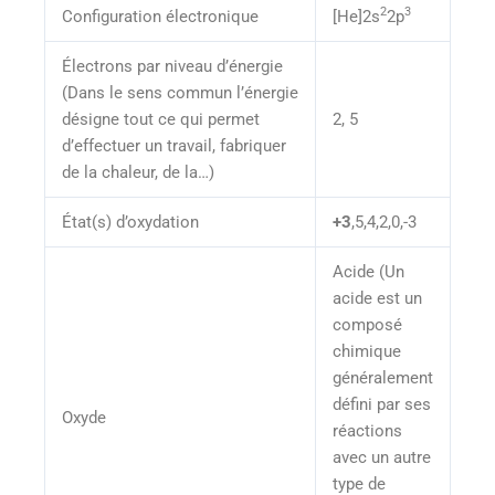
2
3
Configuration électronique
[He]2s
2p
Électrons par niveau d’énergie
(Dans le sens commun l’énergie
désigne tout ce qui permet
2, 5
d’effectuer un travail, fabriquer
de la chaleur, de la…)
État(s) d’oxydation
+3
,5,4,2,0,-3
Acide (Un
acide est un
composé
chimique
généralement
défini par ses
Oxyde
réactions
avec un autre
type de