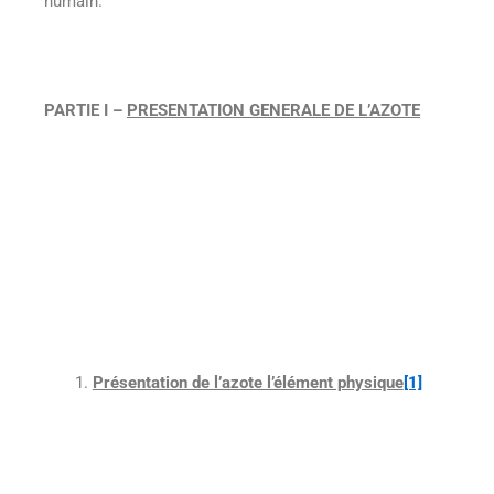
humain.
PARTIE I –
PRESENTATION GENERALE DE L’AZOTE
Présentation de l’azote l’élément physique
[1]