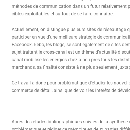
méthodes de communication dans un futur relativement proc
cibles exploitables et surtout de se faire connaître.
Actuellement, on distingue plusieurs sites de réseautage q
participer en vue d’une meilleure stratégie de communicat
Facebook, Bebo, les blogs, se sont également de sites de
sujet traitant le cross-canal est un thème d’actualité disc
canal mobilise les énergies chez à peu près tous les distri
marchands, sa finalité consiste à ne plus seulement juxtap
Ce travail a donc pour problématique d’étudier les nouvel
commerce de détail, ainsi que de voir les intérêts de dével
Après des études bibliographiques suivies de la synthèse
problématique et rédiger ce mémoire en deux parties différ