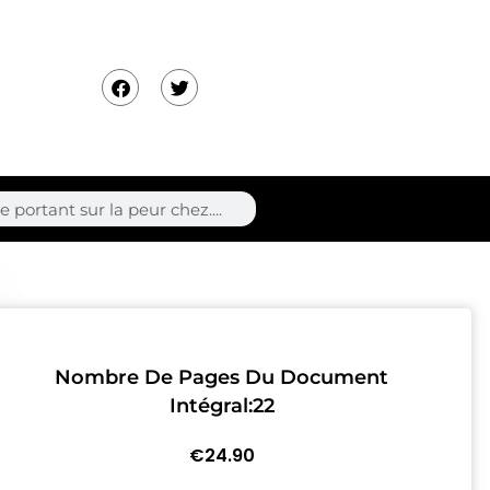
F
T
a
w
c
i
e
t
b
t
o
e
o
r
k
Nombre De Pages Du Document
Intégral:22
€
24.90