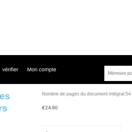
Search
Search
vérifier
Mon compte
les
Nombre de pages du document intégral:54
rs
€
24.90
quantité