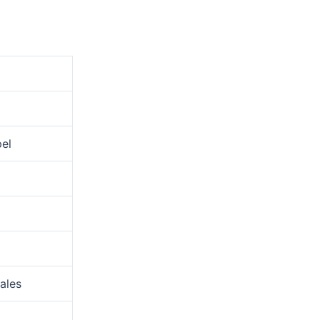
pel
ales