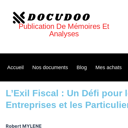
Aller
au
contenu
Publication De Mémoires Et
Analyses
Accueil
Nos documents
Blog
Mes achats
L’Exil Fiscal : Un Défi pour 
Entreprises et les Particulie
Robert MYLENE