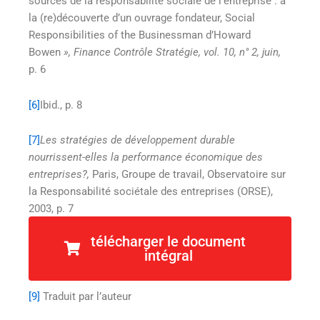
sources de la responsabilité sociale de l’entreprise : à
la (re)découverte d’un ouvrage fondateur, Social
Responsibilities of the Businessman d’Howard
Bowen
», Finance Contrôle Stratégie, vol. 10, n° 2, juin,
p. 6
[6]
Ibid., p. 8
[7]
Les stratégies de développement durable
nourrissent-elles la performance économique des
entreprises?,
Paris, Groupe de travail, Observatoire sur
la Responsabilité sociétale des entreprises (ORSE),
2003, p. 7
télécharger le document
[8]
Center of Ethical Business Culture,
Corporate Social
intégral
Responsibility : The shape of a history,1945-2004,
p.7
[9]
Traduit par l’auteur