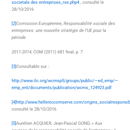
societale des entreprises_rse.php4
, consulté le
28/10/2016
[2]
Comission Européenne,
Responsabilité sociale des
entreprises: une nouvelle stratégie de l’UE pour la
période
2011-2014
, COM (2011) 681 final, p. 7
[3]
Consultable sur :
http://www.ilo.org/wcmsp5/groups/public/—ed_emp/—
emp_ent/documents/publication/wcms_124923.pdf
[4]
http://www.helleniccomserve.com/origins_socialresponsibi
consulté le 28/10/2016
[5]
Aurélien ACQUIER, Jean-Pascal GOND, « Aux