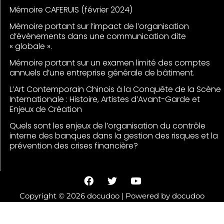
Mémoire CAFERUIS (février 2024)
Mémoire portant sur l’impact de l’organisation
d’évènements dans une communication dite
« globale ».
Mémoire portant sur un examen limité des comptes
annuels d’une entreprise générale de bâtiment.
L’Art Contemporain Chinois à la Conquête de la Scène
Internationale : Histoire, Artistes d’Avant-Garde et
Enjeux de Création
Quels sont les enjeux de l’organisation du contrôle
interne des banques dans la gestion des risques et la
prévention des crises financière?
F
T
Y
a
w
o
c
i
u
Copyright © 2026 docudoo | Powered by docudoo
e
t
t
b
t
u
o
e
b