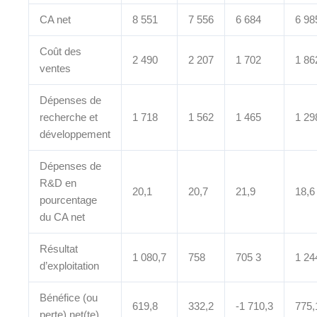
CA net
8 551
7 556
6 684
6 98
Coût des
2 490
2 207
1 702
1 86
ventes
Dépenses de
recherche et
1 718
1 562
1 465
1 29
développement
Dépenses de
R&D en
20,1
20,7
21,9
18,6
pourcentage
du CA net
Résultat
1 080,7
758
705 3
1 24
d’exploitation
Bénéfice (ou
619,8
332,2
-1 710,3
775,
perte) net(te)