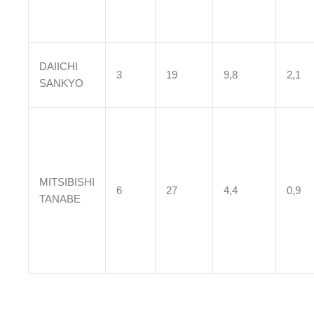
DAIICHI
3
19
9,8
2,1
SANKYO
MITSIBISHI
6
27
4,4
0,9
TANABE