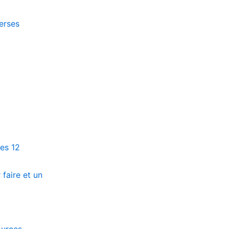
erses
nes
12
faire et un
ources