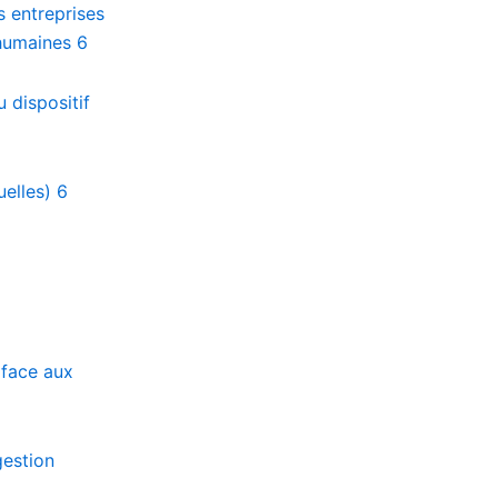
 entreprises
 humaines
6
 dispositif
elles)
6
 face aux
gestion