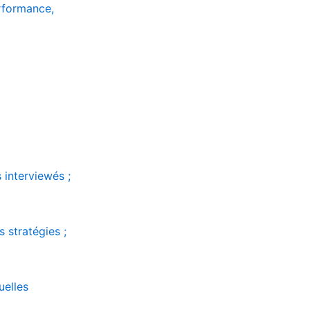
erformance,
s interviewés ;
s stratégies ;
uelles