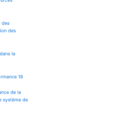
r des
ion des
dans la
formance
18
ance de la
le système de