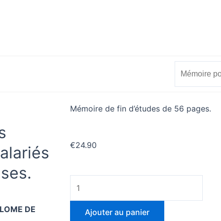
Search
Search
vérifier
Mon compte
Mémoire de fin d’études de 56 pages.
s
€
24.90
alariés
ises.
quantité
de
Mémoire
PLOME DE
Ajouter au panier
portant