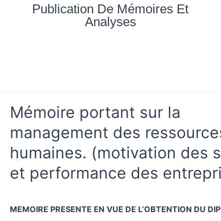
Aller
Publication De Mémoires Et
au
Analyses
contenu
Accueil
Nos documents
Blog
Mes achats
Mémoire portant sur la
management des ressource
humaines. (motivation des s
et performance des entrepr
MEMOIRE PRESENTE EN VUE DE L’OBTENTION DU DI