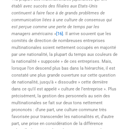
établi avec succès des filiales aux Etats
‐
Unis
continuent
à
faire face
à
de grands probl
è
mes de
communication li
é
es
à
une culture de consensus qui
est per
ç
ue comme une perte de temps par les
managers am
é
ricains
»
[16]
. Il arrive souvent que les
comités de direction de nombreuses entreprises
multinationales soient nettement occupés en majorité
par une nationalité, la plupart du temps aux couleurs de
la nationalité « supposée » de ces entreprises. Mais,
lorsque l’on descend plus bas dans la hiérarchie, il est
constaté une plus grande ouverture sur cette question
de nationalité, jusqu’à « dissoudre » cette dernière
dans ce qu’il est appelé « culture de l’entreprise ». Plus
précisément, la gestion des personnels au sein des
multinationales se fait sur deux tons nettement
prononcés : d’une part, une culture commune très
favorisée pour transcender les nationalités et, d’autre
part, une prise en considération de la différence