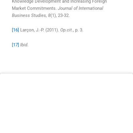
Knowledge Development and Increasing Foreign
Market Commitments.
Journal of International
Business Studies, 8
(1), 23-32.
[16]
Larçon, J.‐P. (2011).
Op.cit
., p. 3.
[17]
Ibid
.