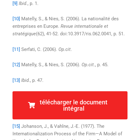
[9]
Ibid
., p. 1.
[10]
Matelly, S., & Nies, S. (2006). La nationalité des
entreprises en Europe.
Revue internationale et
stratégique
(62), 41-52. doi:10.3917/ris.062.0041, p. 51.
[11]
Serfati, C. (2006).
Op.cit
.
[12]
Matelly, S., & Nies, S. (2006).
Op.cit
., p. 45.
[13]
Ibid
., p. 47.
[14]
d’Iribarne, P. (1989).
La logique de l’honneur :
télécharger le document
gestion des entreprises et traditions nationales.
Paris:
intégral
Seuil.
[15]
Johanson, J., & Vahlne, J.-E. (1977). The
Internationalization Process of the Firm—A Model of