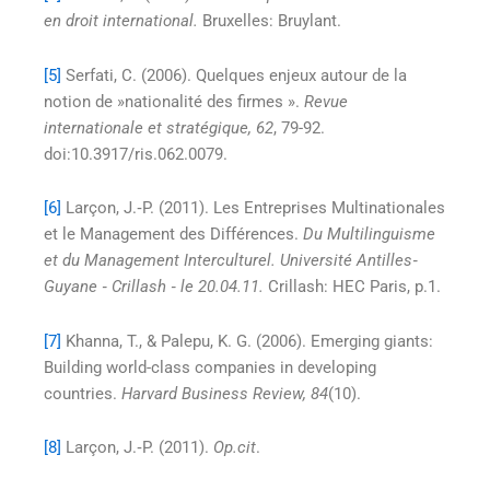
en droit international.
Bruxelles: Bruylant.
[5]
Serfati, C. (2006). Quelques enjeux autour de la
notion de »nationalité des firmes ».
Revue
internationale et stratégique, 62
, 79-92.
doi:10.3917/ris.062.0079.
[6]
Larçon, J.‐P. (2011). Les Entreprises Multinationales
et le Management des Différences.
Du Multilinguisme
et du Management Interculturel. Université Antilles
‐
Guyane
‐ Crillash
‐ le 20.04.11.
Crillash: HEC Paris, p.1.
[7]
Khanna, T., & Palepu, K. G. (2006). Emerging giants:
Building world-class companies in developing
countries.
Harvard Business Review, 84
(10).
[8]
Larçon, J.‐P. (2011).
Op.cit
.