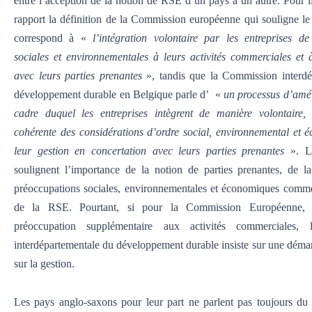
entre l’acception de la notion de RSE d’un pays à un autre. Pour illu
rapport la définition de la Commission européenne qui souligne le
correspond à «
l’intégration volontaire par les entreprises d
sociales et environnementales à leurs activités commerciales et à
avec leurs parties prenantes
», tandis que la Commission interdé
développement durable en Belgique parle d’
«
un processus d’amél
cadre duquel les entreprises intègrent de manière volontaire, 
cohérente des considérations d’ordre social, environnemental et
leur gestion en concertation avec leurs parties prenantes
». Le
soulignent l’importance de la notion de parties prenantes, de l
préoccupations sociales, environnementales et économiques comme
de la RSE. Pourtant, si pour la Commission Européenne, i
préoccupation supplémentaire aux activités commerciales,
interdépartementale du développement durable insiste sur une déma
sur la gestion.
Les pays anglo-saxons pour leur part ne parlent pas toujours du 