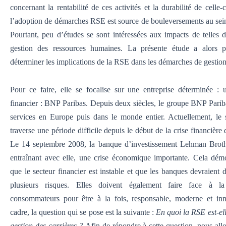
concernant la rentabilité de ces activités et la durabilité de celle-c
l’adoption de démarches RSE est source de bouleversements au sein 
Pourtant, peu d’études se sont intéressées aux impacts de telles 
gestion des ressources humaines. La présente étude a alors p
déterminer les implications de la RSE dans les démarches de gestion 
Pour ce faire, elle se focalise sur une entreprise déterminée : 
financier : BNP Paribas. Depuis deux siècles, le groupe BNP Parib
services en Europe puis dans le monde entier. Actuellement, le 
traverse une période difficile depuis le début de la crise financièr
Le 14 septembre 2008, la banque d’investissement Lehman Brothers
entraînant avec elle, une crise économique importante. Cela dém
que le secteur financier est instable et que les banques devraient 
plusieurs risques. Elles doivent également faire face à 
consommateurs pour être à la fois, responsable, moderne et in
cadre, la question qui se pose est la suivante :
En quoi la RSE est-ell
gestion des carrières ?
Afin de répondre à cette question, nous all