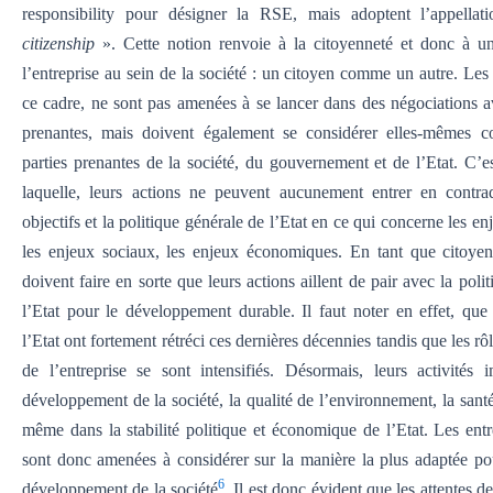
responsibility pour désigner la RSE, mais adoptent l’appella
citizenship
». Cette notion renvoie à la citoyenneté et donc à un
l’entreprise au sein de la société : un citoyen comme un autre. Les
ce cadre, ne sont pas amenées à se lancer dans des négociations av
prenantes, mais doivent également se considérer elles-mêmes 
parties prenantes de la société, du gouvernement et de l’Etat. C’es
laquelle, leurs actions ne peuvent aucunement entrer en contra
objectifs et la politique générale de l’Etat en ce qui concerne les en
les enjeux sociaux, les enjeux économiques. En tant que citoyen,
doivent faire en sorte que leurs actions aillent de pair avec la poli
l’Etat pour le développement durable. Il faut noter en effet, que
l’Etat ont fortement rétréci ces dernières décennies tandis que les rôl
de l’entreprise se sont intensifiés. Désormais, leurs activités 
développement de la société, la qualité de l’environnement, la sant
même dans la stabilité politique et économique de l’Etat. Les entre
sont donc amenées à considérer sur la manière la plus adaptée po
6
développement de la société
. Il est donc évident que les attentes de