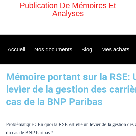
Aller
Publication De Mémoires Et
au
Analyses
contenu
Accueil
Nos documents
Blog
Mes achats
Mémoire portant sur la RSE: 
levier de la gestion des carriè
cas de la BNP Paribas
Problématique : En quoi la RSE est-elle un levier de la gestion des 
du cas de BNP Paribas ?