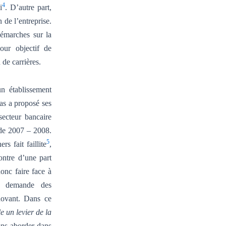
4
i
. D’autre part,
de l’entreprise.
démarches sur la
our objectif de
de carrières.
un établissement
as a proposé ses
secteur bancaire
e de 2007 – 2008.
5
 fait faillite
,
ontre d’une part
donc faire face à
la demande des
novant. Dans ce
e un levier de la
ons aborder dans