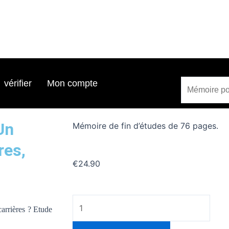
Search
Search
vérifier
Mon compte
Un
Mémoire de fin d’études de 76 pages.
res,
€
24.90
quantité
carrières ? Etude
de
Mémoire