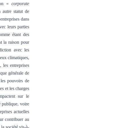
tion «
corporate
 autre statut de
 entreprises dans
ec leurs parties
comme étant des
t la raison pour
diction avec les
jeux climatiques,
 les entreprises
tique générale de
 les pouvoirs de
es et les charges
impactent sur le
é publique, voire
prises actuelles
ur contribuer au
 la société vis-à-