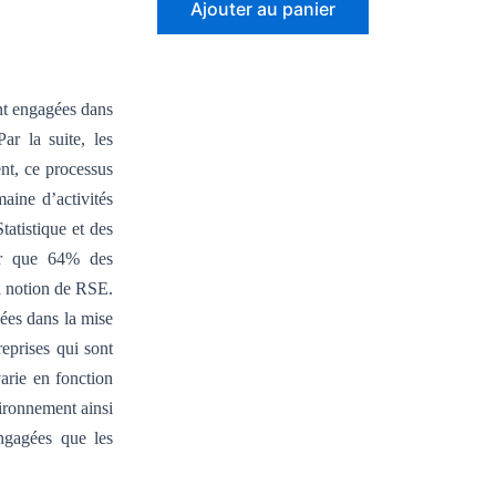
Ajouter au panier
portant
sur
la
nt engagées dans
RSE:
ar la suite, les
Un
levier
ent, ce processus
de
aine d’activités
la
tatistique et des
gestion
er que 64% des
des
la notion de RSE.
carrières,
ées dans la mise
cas
eprises qui sont
de
arie en fonction
la
vironnement ainsi
BNP
engagées que les
Paribas