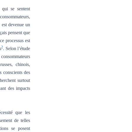
 qui se sentent
 consommateurs,
 est devenue un
çais pensent que
ce processus est
2
s
. Selon l’étude
 consommateurs
russes, chinois,
s conscients des
cherchent surtout
yant des impacts
écessité que les
sement de telles
tions se posent