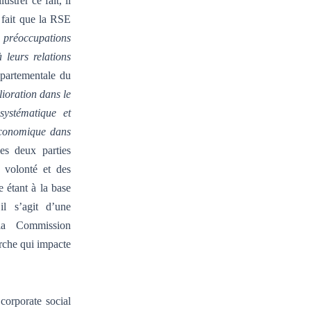
strer ce fait, il
 fait que la RSE
e préoccupations
 leurs relations
partementale du
ioration dans le
systématique et
 économique dans
s deux parties
a volonté et des
 étant à la base
l s’agit d’une
 la Commission
rche qui impacte
corporate social