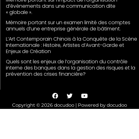
d’évènements dans une communication dite
« globale ».
Mémoire portant sur un examen limité des comptes
annuels d’une entreprise générale de bâtiment.
L’Art Contemporain Chinois à la Conquête de la Scène
Internationale : Histoire, Artistes d’Avant-Garde et
Enjeux de Création
Quels sont les enjeux de l’organisation du contrôle
interne des banques dans la gestion des risques et la
prévention des crises financière?
F
T
Y
a
w
o
c
i
u
Copyright © 2026 docudoo | Powered by docudoo
e
t
t
b
t
u
o
e
b
o
r
e
k