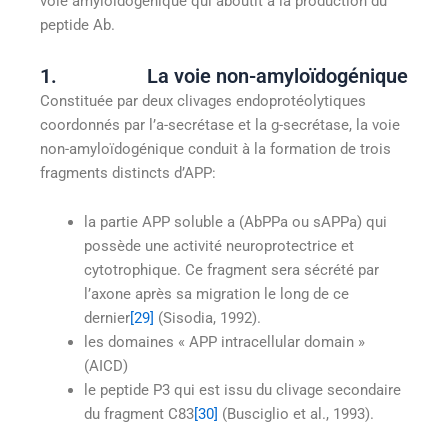
voie amyloïdogénique qui aboutit à la production du
peptide Ab.
1. La voie non-amyloïdogénique
Constituée par deux clivages endoprotéolytiques
coordonnés par l’a-secrétase et la g-secrétase, la voie
non-amyloïdogénique conduit à la formation de trois
fragments distincts d’APP:
la partie APP soluble a (AbPPa ou sAPPa) qui
possède une activité neuroprotectrice et
cytotrophique. Ce fragment sera sécrété par
l’axone après sa migration le long de ce
dernier
[29]
(Sisodia, 1992).
les domaines « APP intracellular domain »
(AICD)
le peptide P3 qui est issu du clivage secondaire
du fragment C83
[30]
(Busciglio et al., 1993).