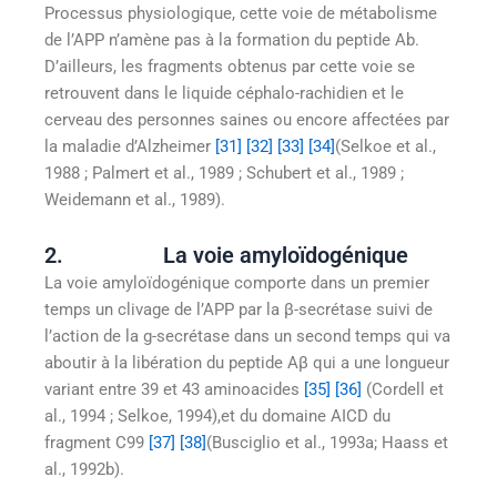
Processus physiologique, cette voie de métabolisme
de l’APP n’amène pas à la formation du peptide Ab.
D’ailleurs, les fragments obtenus par cette voie se
retrouvent dans le liquide céphalo-rachidien et le
cerveau des personnes saines ou encore affectées par
la maladie d’Alzheimer
[31]
[32]
[33]
[34]
(Selkoe et al.,
1988 ; Palmert et al., 1989 ; Schubert et al., 1989 ;
Weidemann et al., 1989).
2. La voie amyloïdogénique
La voie amyloïdogénique comporte dans un premier
temps un clivage de l’APP par la β-secrétase suivi de
l’action de la g-secrétase dans un second temps qui va
aboutir à la libération du peptide Aβ qui a une longueur
variant entre 39 et 43 aminoacides
[35]
[36]
(Cordell et
al., 1994 ; Selkoe, 1994),et du domaine AICD du
fragment C99
[37]
[38]
(Busciglio et al., 1993a; Haass et
al., 1992b).