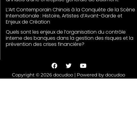
L’Art Contemporain Chinois à la Conquête de la Scène
Internationale : Histoire, Artistes d’Avant-Garde et
Enjeux de Création
Quels sont les enjeux de l’organisation du contrôle
interne des banques dans la gestion des risques et la
prévention des crises financière?
F
T
Y
a
w
o
c
i
u
Copyright © 2026 docudoo | Powered by docudoo
e
t
t
b
t
u
o
e
b
o
r
e
k