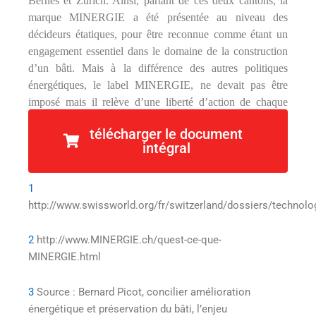
Bernes et Zurich. Ainsi, partant de ces deux cantons, la
marque MINERGIE a été présentée au niveau des
décideurs étatiques, pour être reconnue comme étant un
engagement essentiel dans le domaine de la construction
d’un bâti. Mais à la différence des autres politiques
énergétiques, le label MINERGIE, ne devait pas être
imposé mais il relève d’une liberté d’action de chaque
constructeur, de l’appliquer. La prise de conscience du
télécharger le document
constructeur et des propriétaires était ainsi, le maitre mot
intégral
qui avait initié la stratégie, dans ces débuts.
1
http://www.swissworld.org/fr/switzerland/dossiers/technol
2
http://www.MINERGIE.ch/quest-ce-que-
MINERGIE.html
3
Source : Bernard Picot, concilier amélioration
énergétique et préservation du bâti, l’enjeu