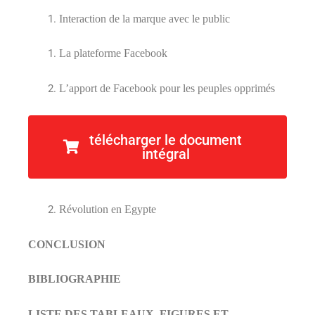
Interaction de la marque avec le public
La plateforme Facebook
L’apport de Facebook pour les peuples opprimés
Cas réel : rôle de Facebook dans les révolutions
télécharger le document
dans le monde arabe
intégral
Révolution en Tunisie
Révolution en Egypte
CONCLUSION
BIBLIOGRAPHIE
LISTE DES TABLEAUX, FIGURES ET