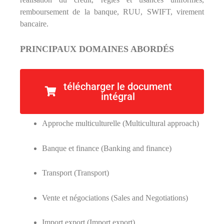
remboursement de la banque, RUU, SWIFT, virement
bancaire.
PRINCIPAUX DOMAINES ABORDÉS
Droit international (International law)
télécharger le document
intégral
Commerce international (International trade)
Approche multiculturelle (Multicultural approach)
Banque et finance (Banking and finance)
Transport (Transport)
Vente et négociations (Sales and Negotiations)
Import export (Import export)