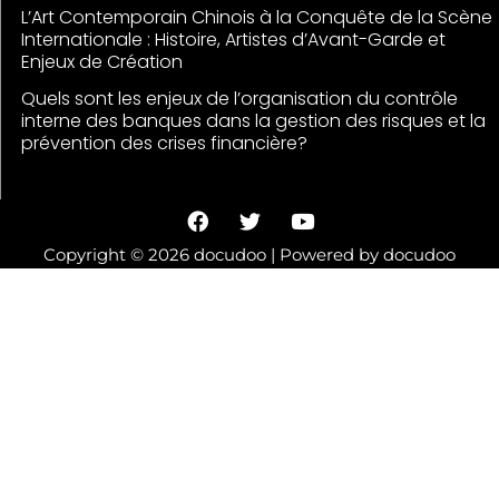
L’Art Contemporain Chinois à la Conquête de la Scène
Internationale : Histoire, Artistes d’Avant-Garde et
Enjeux de Création
Quels sont les enjeux de l’organisation du contrôle
interne des banques dans la gestion des risques et la
prévention des crises financière?
F
T
Y
a
w
o
c
i
u
Copyright © 2026 docudoo | Powered by docudoo
e
t
t
b
t
u
o
e
b
o
r
e
k