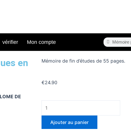
Search
Search
vérifier
Mon compte
ques en
Mémoire de fin d’études de 55 pages.
€
24.90
PLOME DE
quantité
de
Mémoire
Ajouter au panier
portant