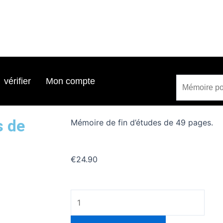
Search
Search
vérifier
Mon compte
s de
Mémoire de fin d’études de 49 pages.
€
24.90
quantité
de
Mémoire