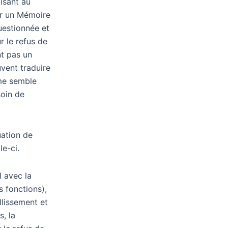
isant au
ser un Mémoire
questionnée et
r le refus de
nt pas un
uvent traduire
 me semble
soin de
uation de
le-ci.
l avec la
s fonctions),
llissement et
s, la