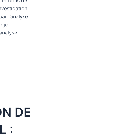
 le refus de
nvestigation.
ar l’analyse
e je
 analyse
N DE
L :