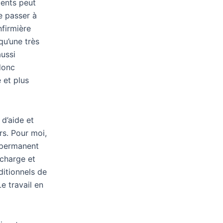
ients peut
e passer à
nfirmière
u’une très
ussi
donc
 et plus
 d’aide et
rs. Pour moi,
 permanent
 charge et
ditionnels de
 travail en