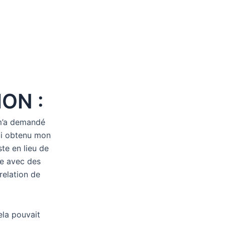
N :
 m’a demandé
rai obtenu mon
te en lieu de
ise avec des
 relation de
ela pouvait