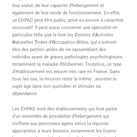
leur statut, de leur capacité d’hébergement et
également de leur mode de fonctionnement. En effet,
un EHPAD peut être public, privé ou encore à caractère
associatif. Il peut aussi concerner une spécialité en
particulier telle que le font les
C
entres d’
A
ctivités
N
aturelles
T
irées d’
O
ccupation
U
tiles, qui s’avèrent
être des petites unités de vie rassemblant des
individus ayant de graves pathologies psychologiques,
notamment la maladie d’Alzheimer
. Toutefois, ce type
d’établissement est encore très rare en France. Dans
tous les cas, la mission reste la même : assister le
sujet âgé dans son quotidien et stimuler sa
dépendance.
Les EHPAD sont des établissements qui font partie
d’un ensemble de possibilité d’hébergement qui
s’offrent aux personnes âgées selon la réponse
appropriées à leurs besoins, notamment les foyers-