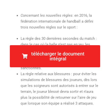
Concernant les nouvelles règles
: en 2016, la
fédération internationale de handball a défini
trois nouvelles règles sur le sport :
La règle des 30 dernières secondes du match :
dans le cas où la balle n’est pas en jeu, les
gestes qualifiés d’antijeu tels que le fait de
télécharger le document
ceinturer un joueur adverse ou de pousser la
intégral
balle afin de retarder l’engagement, sont
sanctionnés.
La règle relative aux blessures : pour éviter les
simulations de blessures des joueurs, dès lors
que les soigneurs sont autorisés à entrer sur le
terrain, le joueur blessé devra sortir et n’aura
plus la possibilité de retourner sur l’aire de jeu
que lorsque son équipe a réalisé 3 attaques.