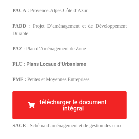
PACA
: Provence-Alpes-Côte d’Azur
PADD
: Projet D’aménagement et de Développement
Durable
PAZ
: Plan d’Aménagement de Zone
Plans Locaux
Urbanisme
PLU
:
d’
PME
: Petites et Moyennes Entreprises
POS
: Plans d’Occupation des Sols
télécharger le document
intégral
PSDC
: Population Sans Double Compte
SAGE
: Schéma d’aménagement et de gestion des eaux