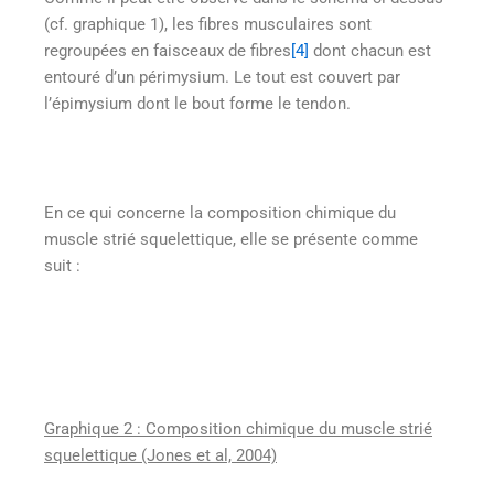
(cf. graphique 1), les fibres musculaires sont
regroupées en faisceaux de fibres
[4]
dont chacun est
entouré d’un périmysium. Le tout est couvert par
l’épimysium dont le bout forme le tendon.
En ce qui concerne la composition chimique du
muscle strié squelettique, elle se présente comme
suit :
Graphique 2 : Composition chimique du muscle strié
squelettique (Jones et al, 2004)