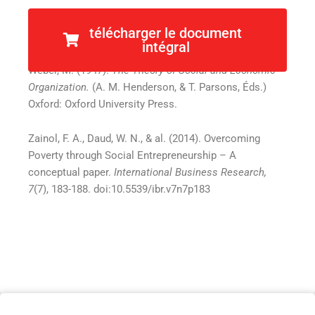
Wallerstein, I. (1974).
The Modern World System.
New
télécharger le document
York: Academic Press.
intégral
Weber, M. (1947).
The Theory of Social and Economic
Organization.
(A. M. Henderson, & T. Parsons, Éds.)
Oxford: Oxford University Press.
Zainol, F. A., Daud, W. N., & al. (2014). Overcoming
Poverty through Social Entrepreneurship – A
conceptual paper.
International Business Research,
7
(7), 183-188. doi:10.5539/ibr.v7n7p183