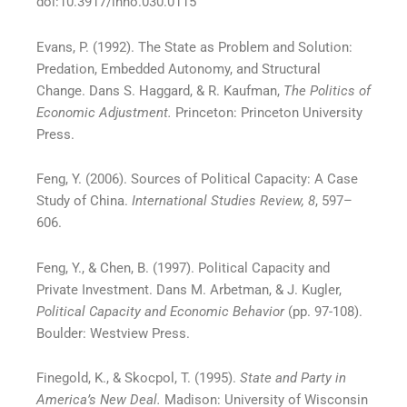
doi:10.3917/inno.030.0115
Evans, P. (1992). The State as Problem and Solution:
Predation, Embedded Autonomy, and Structural
Change. Dans S. Haggard, & R. Kaufman,
The Politics of
Economic Adjustment.
Princeton: Princeton University
Press.
Feng, Y. (2006). Sources of Political Capacity: A Case
Study of China.
International Studies Review, 8
, 597–
606.
Feng, Y., & Chen, B. (1997). Political Capacity and
Private Investment. Dans M. Arbetman, & J. Kugler,
Political Capacity and Economic Behavior
(pp. 97-108).
Boulder: Westview Press.
Finegold, K., & Skocpol, T. (1995).
State and Party in
America’s New Deal.
Madison: University of Wisconsin