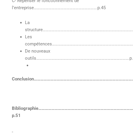
C- Repenser le fonctionnement de
l’entreprise……………………………………………………….p.45
La
structure…………………………………………………………………………………
Les
compétences…………………………………………………………………………
De nouveaux
outils………………………………………………………………………………….p.
Conclusion………………………………………………………………………………
Bibliographie………………………………………………………………………
p.51