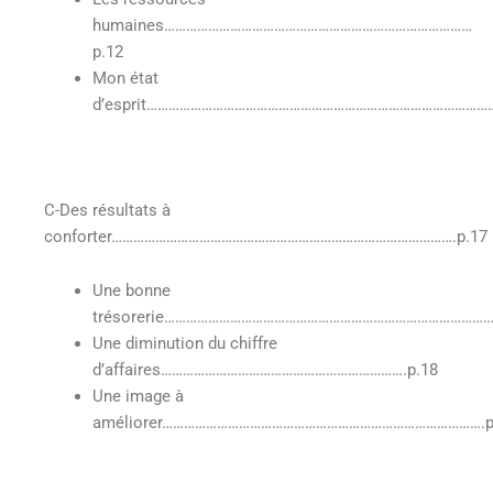
humaines…………………………………………………………………………
p.12
Mon état
d’esprit……………………………………………………………………………………
C-Des résultats à
conforter………………………………………………………………………………….p.17
Une bonne
trésorerie……………………………………………………………………………….
Une diminution du chiffre
d’affaires………………………………………………………….p.18
Une image à
améliorer…………………………………………………………………………….p